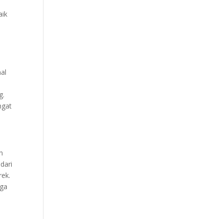
aik
al
g.
ngat
n
dari
rek.
gga