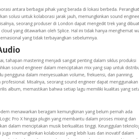
orasi antara berbagai pihak yang berada di lokasi berbeda. Perangka
rkan solusi untuk kolaborasi jarak jauh, memungkinkan sound engine
Misalnya, seorang produser di London dapat mengedit trek yang dibua
as cloud yang ditawarkan oleh Splice. Hal ini tidak hanya menghemat w
ternasional yang tidak terbayangkan sebelumnya.
Audio
i, tahapan mastering menjadi sangat penting dalam siklus produksi
kan sound engineer dalam menciptakan mix yang siap untuk distribu
du pengguna dalam menyesuaikan volume, frekuensi, dan panning,
ih profesional. Misalnya, seorang sound engineer dapat menggunakan
is album, memastikan bahwa setiap lagu memiliki kualitas yang seta
modern menawarkan beragam kemungkinan yang belum pernah ada
 Logic Pro X hingga plugin yang membantu dalam proses mixing dan
fikan dalam menciptakan musik berkualitas tinggi. Keunggulan teknolog
 juga memungkinkan kolaborasi yang lebih luas dan inovatif dalam