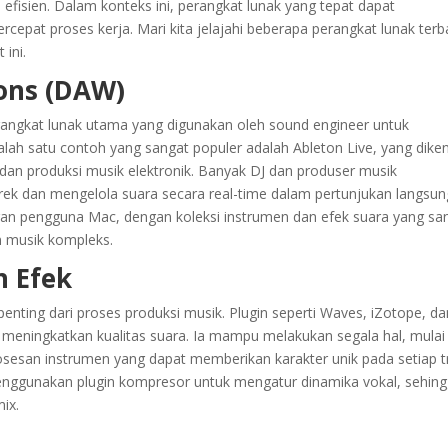
fisien. Dalam konteks ini, perangkat lunak yang tepat dapat
cepat proses kerja. Mari kita jelajahi beberapa perangkat lunak terb
ini.
ions (DAW)
rangkat lunak utama yang digunakan oleh sound engineer untuk
ah satu contoh yang sangat populer adalah Ableton Live, yang diken
an produksi musik elektronik. Banyak DJ dan produser musik
ek dan mengelola suara secara real-time dalam pertunjukan langsun
angan pengguna Mac, dengan koleksi instrumen dan efek suara yang sa
n musik kompleks.
n Efek
nting dari proses produksi musik. Plugin seperti Waves, iZotope, da
meningkatkan kualitas suara. Ia mampu melakukan segala hal, mulai 
osesan instrumen yang dapat memberikan karakter unik pada setiap t
menggunakan plugin kompresor untuk mengatur dinamika vokal, sehin
ix.