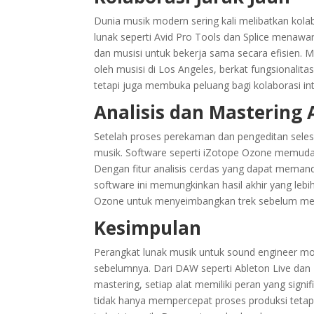
Dunia musik modern sering kali melibatkan kolab
lunak seperti Avid Pro Tools dan Splice menawa
dan musisi untuk bekerja sama secara efisien. 
oleh musisi di Los Angeles, berkat fungsionalit
tetapi juga membuka peluang bagi kolaborasi in
Analisis dan Mastering 
Setelah proses perekaman dan pengeditan selesa
musik. Software seperti iZotope Ozone memudah
Dengan fitur analisis cerdas yang dapat meman
software ini memungkinkan hasil akhir yang leb
Ozone untuk menyeimbangkan trek sebelum meril
Kesimpulan
Perangkat lunak musik untuk sound engineer 
sebelumnya. Dari DAW seperti Ableton Live dan
mastering, setiap alat memiliki peran yang signi
tidak hanya mempercepat proses produksi tetapi