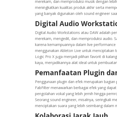
merekam, dan memproduksi musik dengan lebih e
meningkatkan kualitas produk akhir serta memper
yang banyak digunakan oleh sound engineer saat 
Digital Audio Workstat
Digital Audio Workstations atau DAW adalah pe
merekam, mengedit, dan memproduksi audio. Sal
karena kemampuannya dalam live performance d
menggunakan Ableton Live untuk menciptakan tr
Logic Pro X juga menjadi pilihan favorit di kal
kaya, menjadikannya alat ideal untuk pembuata
Pemanfaatan Plugin da
Penggunaan plugin dan efek merupakan bagian pe
FabFilter menawarkan berbagai efek yang dapat 
pengolahan vokal yang lebih jernih hingga pemr
Seorang sound engineer, misalnya, seringkali 
menciptakan suara yang lebih seimbang dalam m
Kolaborasi Jarak Jauh