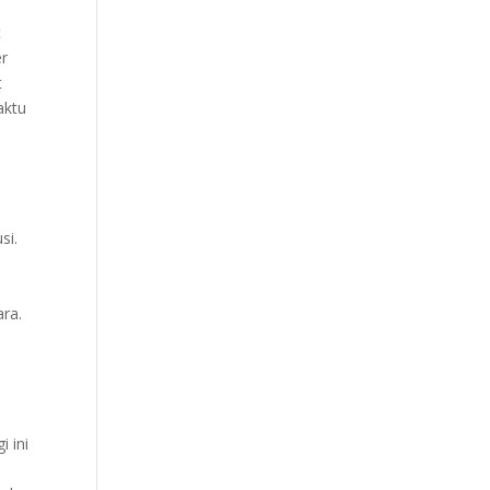
t
er
t
aktu
si.
ra.
i ini