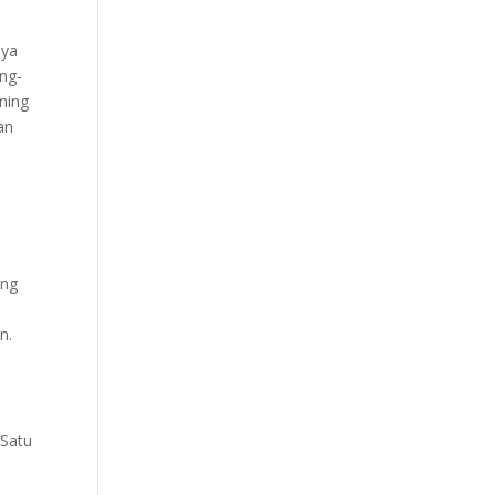
aya
ing-
ning
an
ang
n.
n
 Satu
i