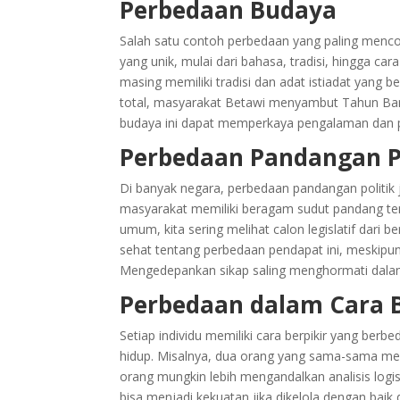
Perbedaan Budaya
Salah satu contoh perbedaan yang paling menco
yang unik, mulai dari bahasa, tradisi, hingga ca
masing memiliki tradisi dan adat istiadat yang
total, masyarakat Betawi menyambut Tahun Bar
budaya ini dapat memperkaya pengalaman dan p
Perbedaan Pandangan Po
Di banyak negara, perbedaan pandangan politik 
masyarakat memiliki beragam sudut pandang tent
umum, kita sering melihat calon legislatif dari 
sehat tentang perbedaan pendapat ini, meskipun
Mengedepankan sikap saling menghormati dalam be
Perbedaan dalam Cara B
Setiap individu memiliki cara berpikir yang berb
hidup. Misalnya, dua orang yang sama-sama me
orang mungkin lebih mengandalkan analisis logis, 
bisa menjadi kekuatan jika dikelola dengan bai