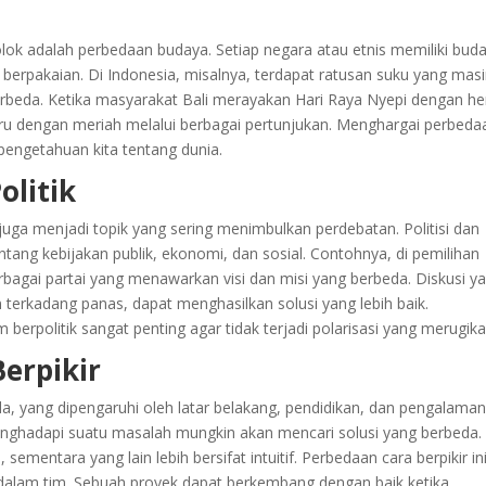
lok adalah perbedaan budaya. Setiap negara atau etnis memiliki bud
ra berpakaian. Di Indonesia, misalnya, terdapat ratusan suku yang mas
 berbeda. Ketika masyarakat Bali merayakan Hari Raya Nyepi dengan he
u dengan meriah melalui berbagai pertunjukan. Menghargai perbeda
engetahuan kita tentang dunia.
litik
juga menjadi topik yang sering menimbulkan perdebatan. Politisi dan
ang kebijakan publik, ekonomi, dan sosial. Contohnya, di pemilihan
berbagai partai yang menawarkan visi dan misi yang berbeda. Diskusi y
 terkadang panas, dapat menghasilkan solusi yang lebih baik.
rpolitik sangat penting agar tidak terjadi polarisasi yang merugika
erpikir
eda, yang dipengaruhi oleh latar belakang, pendidikan, dan pengalama
nghadapi suatu masalah mungkin akan mencari solusi yang berbeda.
sementara yang lain lebih bersifat intuitif. Perbedaan cara berpikir in
k dalam tim. Sebuah proyek dapat berkembang dengan baik ketika