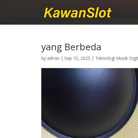
yang Berbeda
by
admin
|
Sep 15, 2025
|
Teknologi Musik Digit